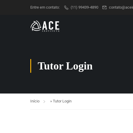
Entre em contato:
(11) 99439-4890
contato@acein
Tutor Login
Início
»
Tutor Login