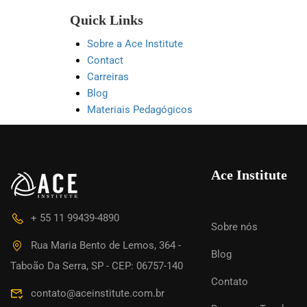
Quick Links
Sobre a Ace Institute
Contact
Carreiras
Blog
Materiais Pedagógicos
QUER SE
Ace Institute
Faça
+ 55 11 99439-4890
Sobre nós
Rua Maria Bento de Lemos, 364 -
Blog
Taboão Da Serra, SP - CEP: 06757-140
Contato
contato@aceinstitute.com.br