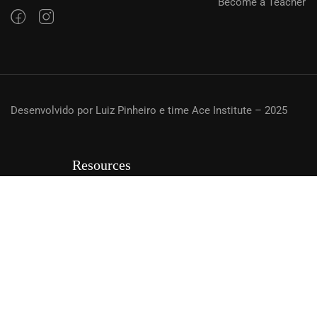
Become a Teacher
Support
Forums
Desenvolvido por Luiz Pinheiro e time Ace Institute – 2025
Política de Privacidade
Terms
política de Cookies
Resources
Cursos / Courses
Kaits
Instrutor / Instructor
Faqs