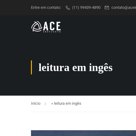
Entre em contato:
(11) 99439-4890
contato@acein
leitura em ingês
Início
»
leitura em ingês