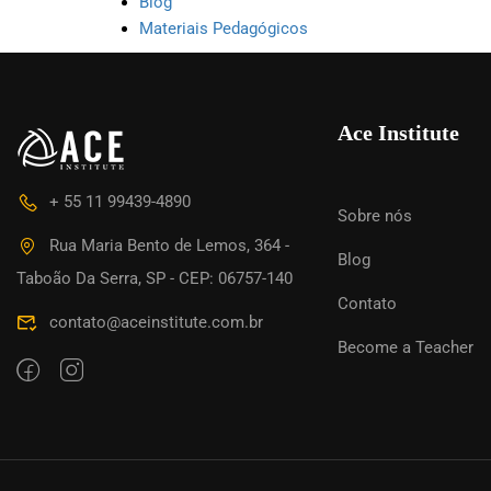
Blog
Materiais Pedagógicos
QUER SE
Ace Institute
Faça
+ 55 11 99439-4890
Sobre nós
Rua Maria Bento de Lemos, 364 -
Blog
Taboão Da Serra, SP - CEP: 06757-140
Contato
contato@aceinstitute.com.br
Become a Teacher
Support