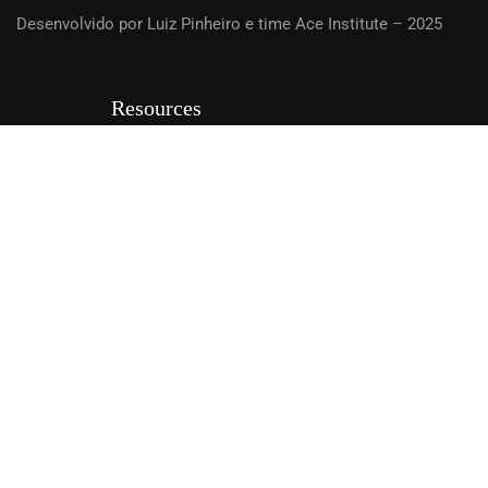
Forums
Desenvolvido por Luiz Pinheiro e time Ace Institute – 2025
Política de Privacidade
Terms
política de Cookies
Resources
Cursos / Courses
Kaits
Instrutor / Instructor
Faqs