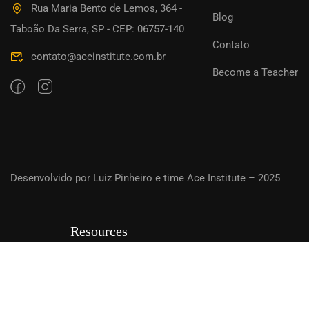
Rua Maria Bento de Lemos, 364 -
Blog
Taboão Da Serra, SP - CEP: 06757-140
Contato
contato@aceinstitute.com.br
Become a Teacher
Support
Forums
Desenvolvido por Luiz Pinheiro e time Ace Institute – 2025
Política de Privacidade
Terms
política de Cookies
Resources
Cursos / Courses
Kaits