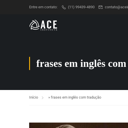
Entre em contato:
(11) 99439-4890
contato@acein
frases em inglês com
Início
»
frases em inglês com tradução