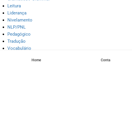
Leitura
Liderança
Nivelamento
NLP/PNL
Pedagógico
Tradução
Vocabulário
Home
Conta
Meta
Cadastre-se
Acessar
Feed de posts
Feed de comentários
WordPress.org
Quick Links
Sobre a Ace Institute
Contact