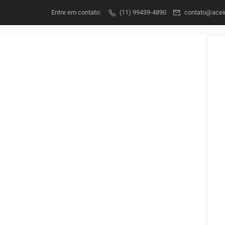
Entre em contato:
(11) 99439-4890
contato@acein