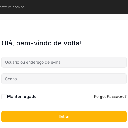
stitute.com.br
ACE INSTITUTE
ID
Olá, bem-vindo de volta!
Manter logado
Forgot Password?
Entrar